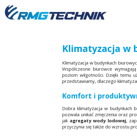
Przejdź
do
zawartości
Klimatyzacja w
Klimatyzacja w budynkach biurowyc
Współczesne biurowce wymagają n
poziom wilgotności. Dzięki temu 
przedstawiamy, dlaczego klimatyzac
Komfort i produktyw
Dobra klimatyzacja w budynkach 
pozwala unikać zmęczenia oraz p
jak
agregaty wody lodowej
, za
przyczynia się także do wzrostu p