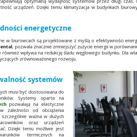
zapewniają optymalną wydajność systemów przez długi czas. 
tność urządzeń. Dzięki temu klimatyzacja w budynkach biurowy
ędności energetyczne
e w biurowcach są projektowane z myślą o efektywności energ
ental
, pozwala znacznie zmniejszyć zużycie energii w porównani
ale również wpływa na redukcję śladu węglowego budynku. Dla właś
tyczących zrównoważonego rozwoju.
owalność systemów
wych musi być dostosowana do
wników. Systemy oparte na
ych
pozwalają na elastyczne
w zależności od obciążenia
t szczególnie ważna w dużych
racowników oraz urządzeń
iać. Dzięki temu możliwe jest
warunków termicznych na