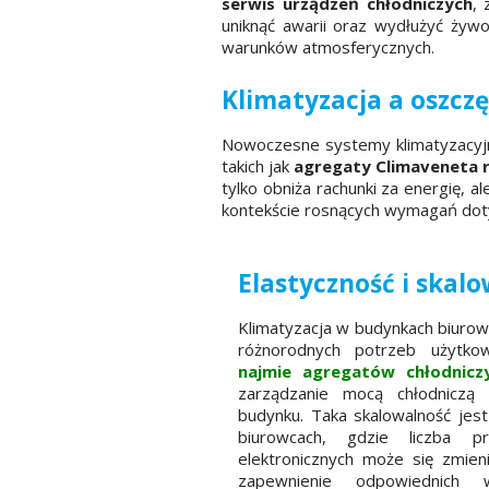
serwis urządzeń chłodniczych
, 
uniknąć awarii oraz wydłużyć żywo
warunków atmosferycznych.
Klimatyzacja a oszcz
Nowoczesne systemy klimatyzacyjn
takich jak
agregaty Climaveneta r
tylko obniża rachunki za energię, 
kontekście rosnących wymagań do
Elastyczność i skal
Klimatyzacja w budynkach biuro
różnorodnych potrzeb użytko
najmie agregatów chłodnicz
zarządzanie mocą chłodniczą 
budynku. Taka skalowalność jes
biurowcach, gdzie liczba p
elektronicznych może się zmien
zapewnienie odpowiednich 