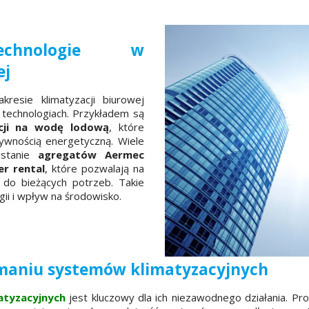
echnologie w
ej
resie klimatyzacji biurowej
 technologiach. Przykładem są
acji na wodę lodową
, które
tywnością energetyczną. Wiele
ystanie
agregatów Aermec
r rental
, które pozwalają na
 do bieżących potrzeb. Takie
gii i wpływ na środowisko.
ymaniu systemów klimatyzacyjnych
atyzacyjnych
jest kluczowy dla ich niezawodnego działania. Prof