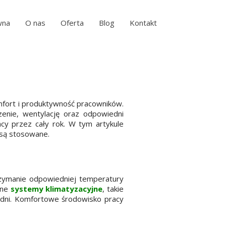
wna
O nas
Oferta
Blog
Kontakt
mfort i produktywność pracowników.
enie, wentylację oraz odpowiedni
cy przez cały rok. W tym artykule
 są stosowane.
zymanie odpowiedniej temperatury
sne
systemy klimatyzacyjne
, takie
e dni. Komfortowe środowisko pracy