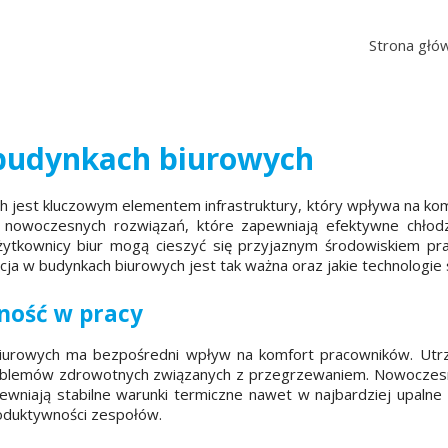
Strona głó
 budynkach biurowych
h jest kluczowym elementem infrastruktury, który wpływa na ko
owoczesnych rozwiązań, które zapewniają efektywne chłodz
użytkownicy biur mogą cieszyć się przyjaznym środowiskiem pra
ja w budynkach biurowych jest tak ważna oraz jakie technologie
ność w pracy
biurowych ma bezpośredni wpływ na komfort pracowników. Utr
roblemów zdrowotnych związanych z przegrzewaniem. Nowocze
pewniają stabilne warunki termiczne nawet w najbardziej upaln
roduktywności zespołów.