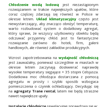
Chłodzenie wodą lodową
jest niezastąpionym
rozwiązaniem w trakcie największych upałów, które
coraz częściej zdarzają się również w Polsce w
okresie letnim.
Układ klimatyzacyjny
często jest
niewystarczający, aby znacząco obniżyć temperaturę,
warto rozbudować system o dodatkowy agregat,
który sprawi, że wszyscy użytkownicy obiektu będą
odczuwać przyjemny chłód. Jest to fantastyczne
rozwiązanie zarówno do hoteli, firm, galerii
handlowych, ale również zakładów produkcyjnych.
Wzrost zapotrzebowania na
wydajność chłodniczą
jest zauważalny, ponieważ szczególnie w miastach w
okresie letnim zaczynają doskwierać naprawdę
wysokie temperatury sięgające + 35 stopni Celsjusza.
Dodatkowa moc chłodząca dostarczana z pomocą
agregatu w prosty i szybki sposób wzbogaca
pomieszczenia o czynnik ochładzający. Decydując się
na
agregaty Trane rental
, latem nie będą straszne
nawet największe upały.
Instalacje chłodnicze
rewelacyjnie sprawdzają się w: