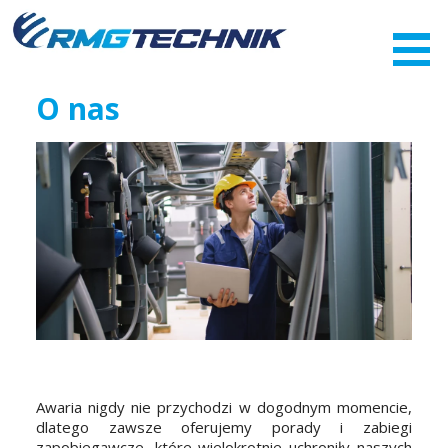
Przejdź
do
zawartości
O nas
Awaria nigdy nie przychodzi w dogodnym momencie,
dlatego zawsze oferujemy porady i zabiegi
zapobiegawcze, które wielokrotnie uchroniły naszych