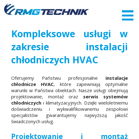
Przejdź
do
zawartości
Kompleksowe usługi w
zakresie instalacji
chłodniczych HVAC
Oferujemy Państwu profesjonalne
instalacje
chłodnicze HVAC
, które zapewniają optymalne
warunki w Państwa obiektach. Nasze usługi obejmują
projektowanie, montaż oraz
serwis systemów
chłodniczych
i klimatyzacyjnych. Dzięki wieloletniemu
doświadczeniu i wykwalifikowanemu zespołowi
specjalistów gwarantujemy najwyższą jakość
świadczonych usług.
Projektowanie i montaż