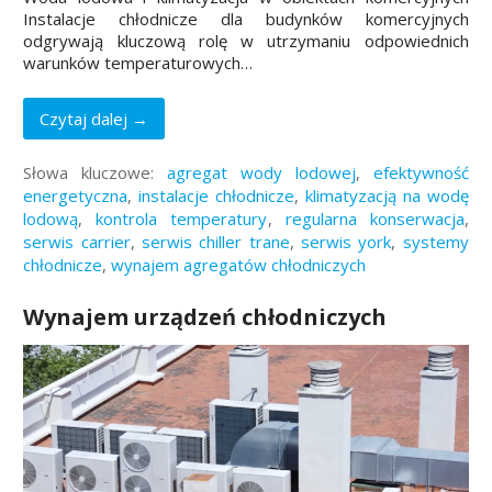
Instalacje chłodnicze dla budynków komercyjnych
odgrywają kluczową rolę w utrzymaniu odpowiednich
warunków temperaturowych…
Czytaj dalej →
Słowa kluczowe:
agregat wody lodowej
,
efektywność
energetyczna
,
instalacje chłodnicze
,
klimatyzacją na wodę
lodową
,
kontrola temperatury
,
regularna konserwacja
,
serwis carrier
,
serwis chiller trane
,
serwis york
,
systemy
chłodnicze
,
wynajem agregatów chłodniczych
Wynajem urządzeń chłodniczych