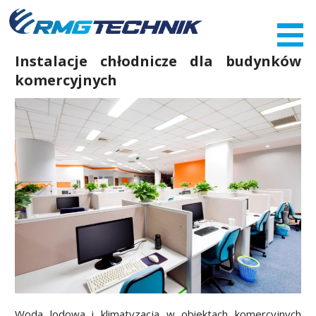
Przejdź
do
zawartości
Instalacje chłodnicze dla budynków
komercyjnych
Woda lodowa i klimatyzacja w obiektach komercyjnych