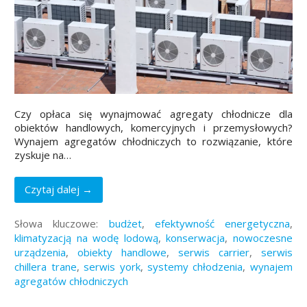
Czy opłaca się wynajmować agregaty chłodnicze dla
obiektów handlowych, komercyjnych i przemysłowych?
Wynajem agregatów chłodniczych to rozwiązanie, które
zyskuje na…
Czytaj dalej →
Słowa kluczowe:
budżet
,
efektywność energetyczna
,
klimatyzacją na wodę lodową
,
konserwacja
,
nowoczesne
urządzenia
,
obiekty handlowe
,
serwis carrier
,
serwis
chillera trane
,
serwis york
,
systemy chłodzenia
,
wynajem
agregatów chłodniczych