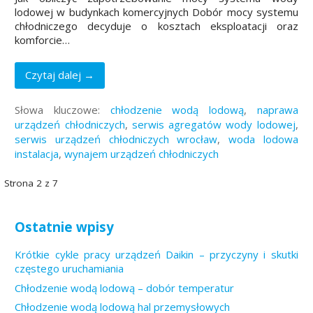
lodowej w budynkach komercyjnych Dobór mocy systemu
chłodniczego decyduje o kosztach eksploatacji oraz
komforcie…
Czytaj dalej →
Słowa kluczowe:
chłodzenie wodą lodową
,
naprawa
urządzeń chłodniczych
,
serwis agregatów wody lodowej
,
serwis urządzeń chłodniczych wrocław
,
woda lodowa
instalacja
,
wynajem urządzeń chłodniczych
Nawigacja
Strona 2 z 7
Wpis
Ostatnie wpisy
Krótkie cykle pracy urządzeń Daikin – przyczyny i skutki
częstego uruchamiania
Chłodzenie wodą lodową – dobór temperatur
Chłodzenie wodą lodową hal przemysłowych