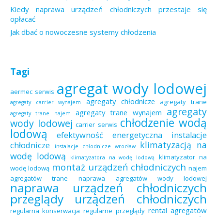
Kiedy naprawa urządzeń chłodniczych przestaje się
opłacać
Jak dbać o nowoczesne systemy chłodzenia
Tagi
agregat wody lodowej
aermec serwis
agregaty chłodnicze
agregaty trane
agregaty carrier wynajem
agregaty
agregaty trane wynajem
agregaty trane najem
chłodzenie wodą
wody lodowej
carrier serwis
lodową
efektywność energetyczna
instalacje
klimatyzacją na
chłodnicze
instalacje chłodnicze wrocław
wodę lodową
klimatyzator na
klimatyzatora na wodę lodową
montaż urządzeń chłodniczych
wodę lodową
najem
agregatów trane
naprawa agregatów wody lodowej
naprawa urządzeń chłodniczych
przeglądy urządzeń chłodniczych
rental agregatów
regularna konserwacja
regularne przeglądy