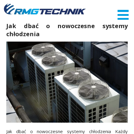
Przejdź
do
zawartości
Jak dbać o nowoczesne systemy
chłodzenia
Jak dbać o nowoczesne systemy chłodzenia Każdy