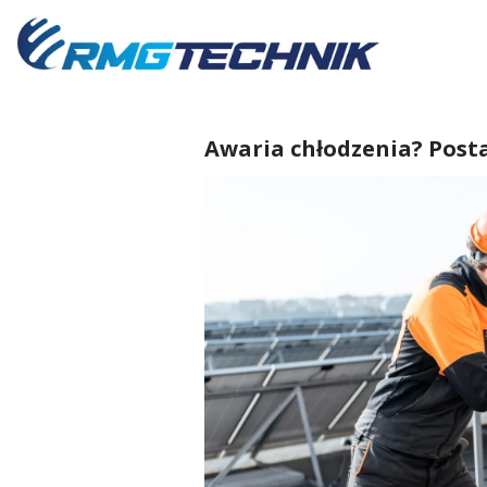
Przejdź
do
zawartości
Awaria chłodzenia? Pos