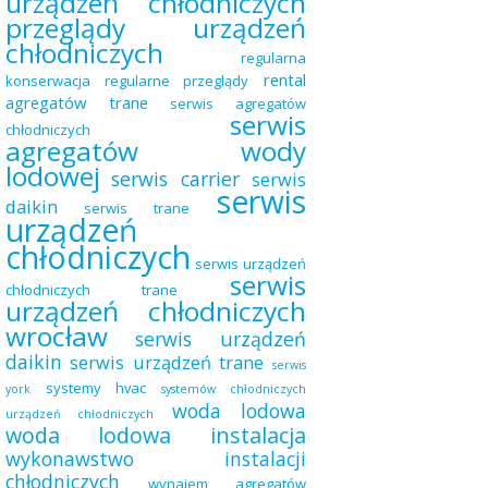
urządzeń chłodniczych
przeglądy urządzeń
chłodniczych
regularna
rental
konserwacja
regularne przeglądy
agregatów trane
serwis agregatów
serwis
chłodniczych
agregatów wody
lodowej
serwis carrier
serwis
serwis
daikin
serwis trane
urządzeń
chłodniczych
serwis urządzeń
serwis
chłodniczych trane
urządzeń chłodniczych
wrocław
serwis urządzeń
daikin
serwis urządzeń trane
serwis
systemy hvac
york
systemów chłodniczych
woda lodowa
urządzeń chłodniczych
woda lodowa instalacja
wykonawstwo instalacji
chłodniczych
wynajem agregatów