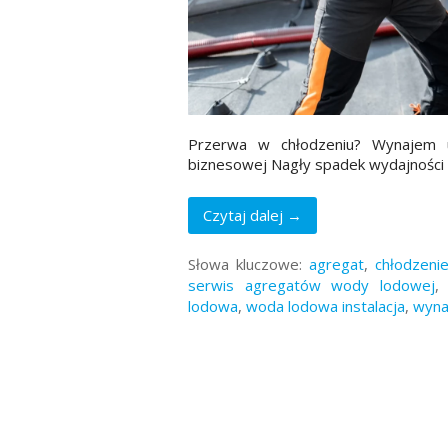
Przerwa w chłodzeniu? Wynajem ur
biznesowej Nagły spadek wydajności l
Czytaj dalej →
Słowa kluczowe:
agregat
,
chłodzeni
serwis agregatów wody lodowej
lodowa
,
woda lodowa instalacja
,
wyna