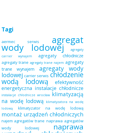
Tagi
agregat
aermec serwis
wody lodowej
agregaty
agregaty chłodnicze
carrier wynajem
agregaty
agregaty trane
agregaty trane najem
agregaty wody
trane wynajem
chłodzenie
lodowej
carrier serwis
wodą lodową
efektywność
energetyczna
instalacje chłodnicze
klimatyzacją
instalacje chłodnicze wrocław
na wodę lodową
klimatyzatora na wodę
klimatyzator na wodę lodową
lodową
montaż urządzeń chłodniczych
najem agregatów trane
naprawa agregatów
naprawa
wody lodowej