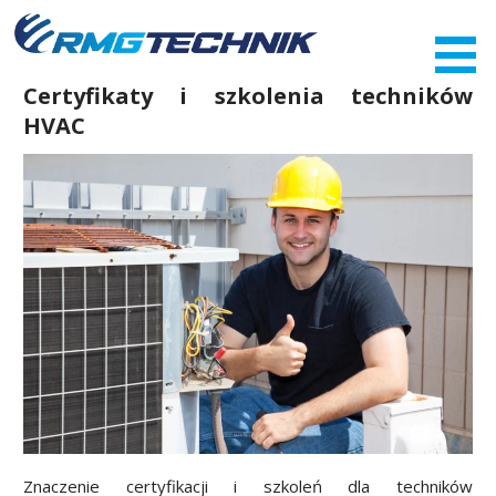
Przejdź
do
zawartości
Certyfikaty i szkolenia techników
HVAC
Znaczenie certyfikacji i szkoleń dla techników