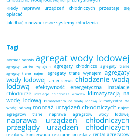
Kiedy naprawa urządzeń chłodniczych przestaje się
opłacać
Jak dbać o nowoczesne systemy chłodzenia
Tagi
agregat wody lodowej
aermec serwis
agregaty chłodnicze
agregaty trane
agregaty carrier wynajem
agregaty
agregaty trane wynajem
agregaty trane najem
chłodzenie wodą
wody lodowej
carrier serwis
lodową
efektywność energetyczna
instalacje
klimatyzacją na
chłodnicze
instalacje chłodnicze wrocław
wodę lodową
klimatyzator na
klimatyzatora na wodę lodową
montaż urządzeń chłodniczych
wodę lodową
najem
agregatów trane
naprawa agregatów wody lodowej
naprawa urządzeń chłodniczych
przeglądy urządzeń chłodniczych
rental agregatów
regularna konserwacja
regularne przeglądy