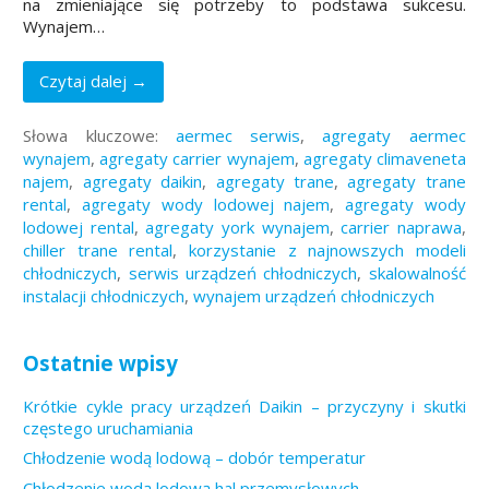
na zmieniające się potrzeby to podstawa sukcesu.
Wynajem…
Czytaj dalej →
Słowa kluczowe:
aermec serwis
,
agregaty aermec
wynajem
,
agregaty carrier wynajem
,
agregaty climaveneta
najem
,
agregaty daikin
,
agregaty trane
,
agregaty trane
rental
,
agregaty wody lodowej najem
,
agregaty wody
lodowej rental
,
agregaty york wynajem
,
carrier naprawa
,
chiller trane rental
,
korzystanie z najnowszych modeli
chłodniczych
,
serwis urządzeń chłodniczych
,
skalowalność
instalacji chłodniczych
,
wynajem urządzeń chłodniczych
Ostatnie wpisy
Krótkie cykle pracy urządzeń Daikin – przyczyny i skutki
częstego uruchamiania
Chłodzenie wodą lodową – dobór temperatur
Chłodzenie wodą lodową hal przemysłowych