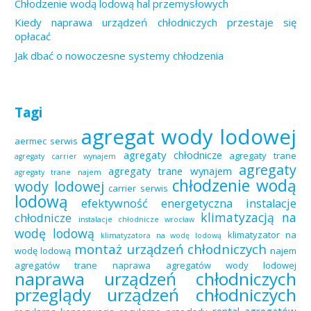
Chłodzenie wodą lodową hal przemysłowych
Kiedy naprawa urządzeń chłodniczych przestaje się
opłacać
Jak dbać o nowoczesne systemy chłodzenia
Tagi
agregat wody lodowej
aermec serwis
agregaty chłodnicze
agregaty trane
agregaty carrier wynajem
agregaty
agregaty trane wynajem
agregaty trane najem
chłodzenie wodą
wody lodowej
carrier serwis
lodową
efektywność energetyczna
instalacje
klimatyzacją na
chłodnicze
instalacje chłodnicze wrocław
wodę lodową
klimatyzator na
klimatyzatora na wodę lodową
montaż urządzeń chłodniczych
wodę lodową
najem
agregatów trane
naprawa agregatów wody lodowej
naprawa urządzeń chłodniczych
przeglądy urządzeń chłodniczych
rental agregatów