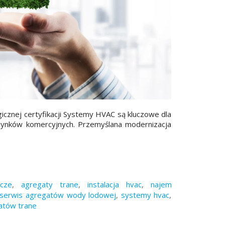
cznej certyfikacji Systemy HVAC są kluczowe dla
udynków komercyjnych. Przemyślana modernizacja
icze
,
agregaty trane
,
instalacja hvac
,
najem
serwis agregatów wody lodowej
,
systemy hvac
,
atów trane