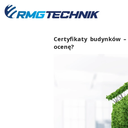
Przejdź
do
zawartości
Certyfikaty budynków –
ocenę?