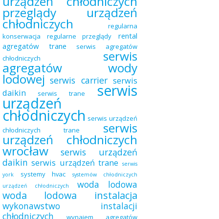
urządzeń chłodniczych
przeglądy urządzeń
chłodniczych
regularna
rental
konserwacja
regularne przeglądy
agregatów trane
serwis agregatów
serwis
chłodniczych
agregatów wody
lodowej
serwis carrier
serwis
serwis
daikin
serwis trane
urządzeń
chłodniczych
serwis urządzeń
serwis
chłodniczych trane
urządzeń chłodniczych
wrocław
serwis urządzeń
daikin
serwis urządzeń trane
serwis
systemy hvac
york
systemów chłodniczych
woda lodowa
urządzeń chłodniczych
woda lodowa instalacja
wykonawstwo instalacji
chłodniczych
wynajem agregatów