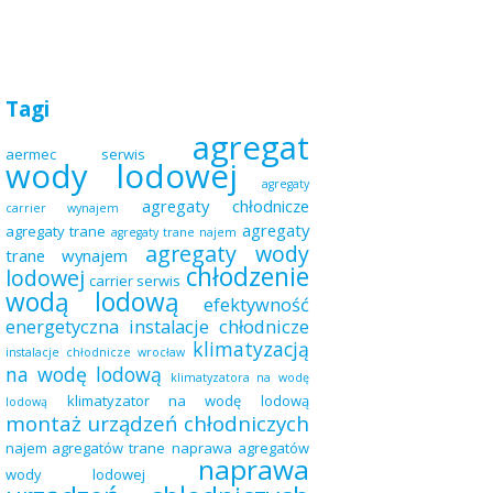
Tagi
agregat
aermec serwis
wody lodowej
agregaty
agregaty chłodnicze
carrier wynajem
agregaty
agregaty trane
agregaty trane najem
agregaty wody
trane wynajem
chłodzenie
lodowej
carrier serwis
wodą lodową
efektywność
energetyczna
instalacje chłodnicze
klimatyzacją
instalacje chłodnicze wrocław
na wodę lodową
klimatyzatora na wodę
klimatyzator na wodę lodową
lodową
montaż urządzeń chłodniczych
najem agregatów trane
naprawa agregatów
naprawa
wody lodowej