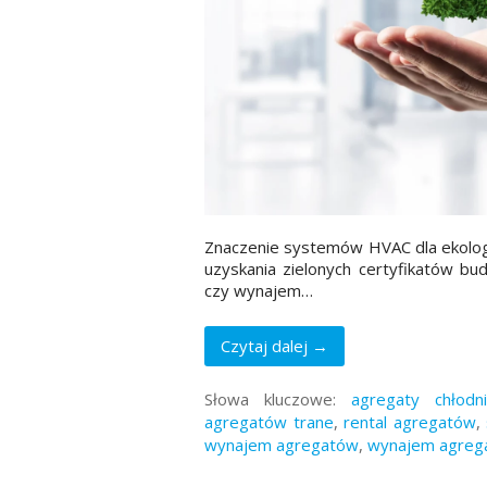
Znaczenie systemów HVAC dla ekologi
uzyskania zielonych certyfikatów b
czy wynajem…
Czytaj dalej →
Słowa kluczowe:
agregaty chłodn
agregatów trane
,
rental agregatów
,
wynajem agregatów
,
wynajem agreg