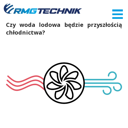
Przejdź
do
zawartości
Czy woda lodowa będzie przyszłością
chłodnictwa?