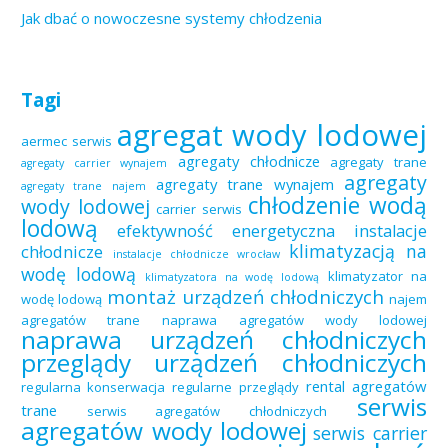
Jak dbać o nowoczesne systemy chłodzenia
Tagi
agregat wody lodowej
aermec serwis
agregaty chłodnicze
agregaty trane
agregaty carrier wynajem
agregaty
agregaty trane wynajem
agregaty trane najem
chłodzenie wodą
wody lodowej
carrier serwis
lodową
efektywność energetyczna
instalacje
klimatyzacją na
chłodnicze
instalacje chłodnicze wrocław
wodę lodową
klimatyzator na
klimatyzatora na wodę lodową
montaż urządzeń chłodniczych
wodę lodową
najem
agregatów trane
naprawa agregatów wody lodowej
naprawa urządzeń chłodniczych
przeglądy urządzeń chłodniczych
rental agregatów
regularna konserwacja
regularne przeglądy
serwis
trane
serwis agregatów chłodniczych
agregatów wody lodowej
serwis carrier