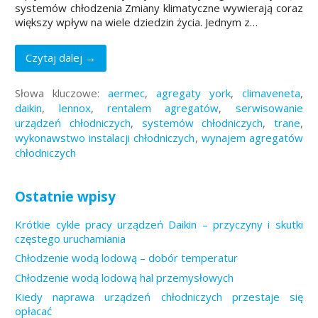
systemów chłodzenia Zmiany klimatyczne wywierają coraz
większy wpływ na wiele dziedzin życia. Jednym z…
Czytaj dalej →
Słowa kluczowe:
aermec
,
agregaty york
,
climaveneta
,
daikin
,
lennox
,
rentalem agregatów
,
serwisowanie
urządzeń chłodniczych
,
systemów chłodniczych
,
trane
,
wykonawstwo instalacji chłodniczych
,
wynajem agregatów
chłodniczych
Ostatnie wpisy
Krótkie cykle pracy urządzeń Daikin – przyczyny i skutki
częstego uruchamiania
Chłodzenie wodą lodową – dobór temperatur
Chłodzenie wodą lodową hal przemysłowych
Kiedy naprawa urządzeń chłodniczych przestaje się
opłacać