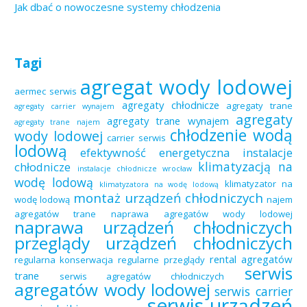
Jak dbać o nowoczesne systemy chłodzenia
Tagi
agregat wody lodowej
aermec serwis
agregaty chłodnicze
agregaty trane
agregaty carrier wynajem
agregaty
agregaty trane wynajem
agregaty trane najem
chłodzenie wodą
wody lodowej
carrier serwis
lodową
efektywność energetyczna
instalacje
klimatyzacją na
chłodnicze
instalacje chłodnicze wrocław
wodę lodową
klimatyzator na
klimatyzatora na wodę lodową
montaż urządzeń chłodniczych
wodę lodową
najem
agregatów trane
naprawa agregatów wody lodowej
naprawa urządzeń chłodniczych
przeglądy urządzeń chłodniczych
rental agregatów
regularna konserwacja
regularne przeglądy
serwis
trane
serwis agregatów chłodniczych
agregatów wody lodowej
serwis carrier
serwis urządzeń