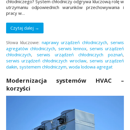
chłodniczego? System chłodniczy odgrywa kluczową rolę w
utrzymaniu odpowiednich warunków przechowywania i
pracy w…
Czytaj dalej →
Słowa kluczowe:
naprawy urządzeń chłodniczych
,
serwis
agregatów chłodniczych
,
serwis lennox
,
serwis urządzeń
chłodniczych
,
serwis urządzeń chłodniczych poznań
,
serwis urządzeń chłodniczych wrocław
,
serwis urządzeń
daikin
,
systemem chłodniczym
,
woda lodowa agregat
Modernizacja systemów HVAC –
korzyści