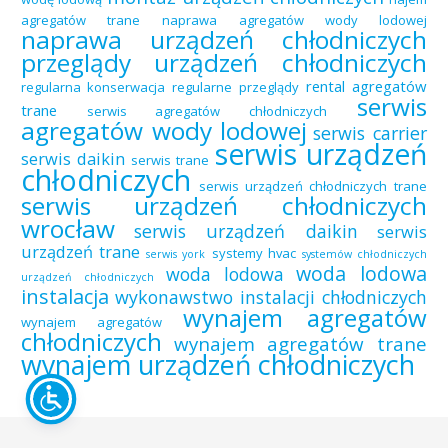
agregatów trane
naprawa agregatów wody lodowej
naprawa urządzeń chłodniczych
przeglądy urządzeń chłodniczych
rental agregatów
regularna konserwacja
regularne przeglądy
serwis
trane
serwis agregatów chłodniczych
agregatów wody lodowej
serwis carrier
serwis urządzeń
serwis daikin
serwis trane
chłodniczych
serwis urządzeń chłodniczych trane
serwis urządzeń chłodniczych
wrocław
serwis urządzeń daikin
serwis
urządzeń trane
systemy hvac
serwis york
systemów chłodniczych
woda lodowa
woda lodowa
urządzeń chłodniczych
instalacja
wykonawstwo instalacji chłodniczych
wynajem agregatów
wynajem agregatów
chłodniczych
wynajem agregatów trane
wynajem urządzeń chłodniczych