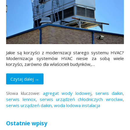
Jakie są korzyści z modernizacji starego systemu HVAC?
Modernizacja systemów HVAC niesie za sobą wiele
korzyści, zarówno dla właścicieli budynków,…
Czytaj dalej →
Słowa kluczowe:
agregat wody lodowej
,
serwis daikin
,
serwis lennox
,
serwis urządzeń chłodniczych wrocław
,
serwis urządzeń daikin
,
woda lodowa instalacja
Ostatnie wpisy