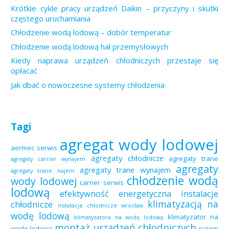
Krótkie cykle pracy urządzeń Daikin – przyczyny i skutki
częstego uruchamiania
Chłodzenie wodą lodową – dobór temperatur
Chłodzenie wodą lodową hal przemysłowych
Kiedy naprawa urządzeń chłodniczych przestaje się
opłacać
Jak dbać o nowoczesne systemy chłodzenia
Tagi
agregat wody lodowej
aermec serwis
agregaty chłodnicze
agregaty trane
agregaty carrier wynajem
agregaty
agregaty trane wynajem
agregaty trane najem
chłodzenie wodą
wody lodowej
carrier serwis
lodową
efektywność energetyczna
instalacje
klimatyzacją na
chłodnicze
instalacje chłodnicze wrocław
wodę lodową
klimatyzator na
klimatyzatora na wodę lodową
montaż urządzeń chłodniczych
wodę lodową
najem