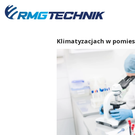
Przejdź
do
zawartości
Klimatyzacjach w pomies