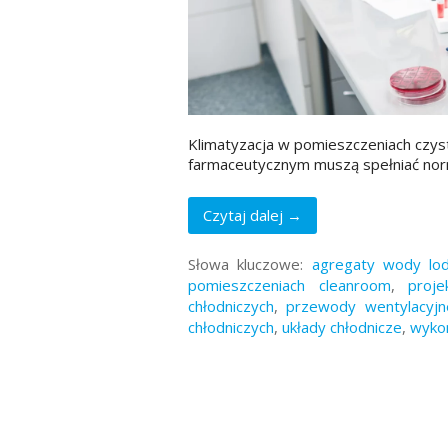
Klimatyzacja w pomieszczeniach czys
farmaceutycznym muszą spełniać no
Czytaj dalej →
Słowa kluczowe:
agregaty wody lo
pomieszczeniach cleanroom
,
proje
chłodniczych
,
przewody wentylacyjn
chłodniczych
,
układy chłodnicze
,
wykon