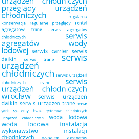
urządzeń chłodniczych
przeglądy urządzeń
chłodniczych
regularna
rental
konserwacja
regularne przeglądy
agregatów trane
serwis agregatów
serwis
chłodniczych
agregatów wody
lodowej
serwis carrier
serwis
serwis
daikin
serwis trane
urządzeń
chłodniczych
serwis urządzeń
serwis
chłodniczych trane
urządzeń chłodniczych
wrocław
serwis urządzeń
daikin
serwis urządzeń trane
serwis
systemy hvac
york
systemów chłodniczych
woda lodowa
urządzeń chłodniczych
woda lodowa instalacja
wykonawstwo instalacji
chłodniczych
wynajem agregatów