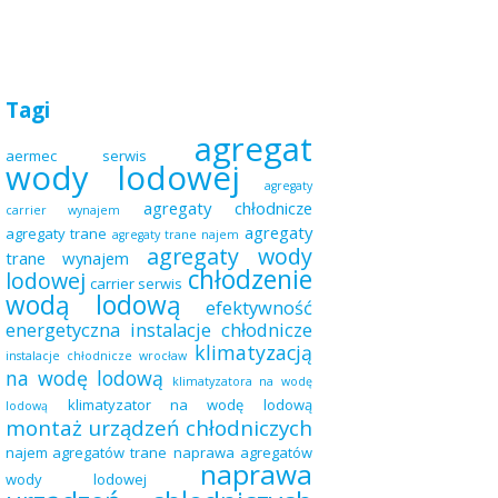
Tagi
agregat
aermec serwis
wody lodowej
agregaty
agregaty chłodnicze
carrier wynajem
agregaty
agregaty trane
agregaty trane najem
agregaty wody
trane wynajem
chłodzenie
lodowej
carrier serwis
wodą lodową
efektywność
energetyczna
instalacje chłodnicze
klimatyzacją
instalacje chłodnicze wrocław
na wodę lodową
klimatyzatora na wodę
klimatyzator na wodę lodową
lodową
montaż urządzeń chłodniczych
najem agregatów trane
naprawa agregatów
naprawa
wody lodowej