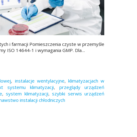
tych i farmacji Pomieszczenia czyste w przemyśle
rmy ISO 14644-1 i wymagania GMP. Dla…
dowej
,
instalacje wentylacyjne
,
klimatyzacjach w
kt systemu klimatyzacji
,
przeglądy urządzeń
e
,
system klimatyzacji
,
szybki serwis urządzeń
awstwo instalacji chłodniczych