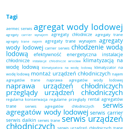
Tagi
agregat wody lodowej
aermec serwis
agregaty chłodnicze
agregaty trane
agregaty carrier wynajem
agregaty
agregaty trane wynajem
agregaty trane najem
chłodzenie wodą
wody lodowej
carrier serwis
lodową
efektywność energetyczna
instalacje
klimatyzacją na
chłodnicze
instalacje chłodnicze wrocław
wodę lodową
klimatyzator na
klimatyzatora na wodę lodową
montaż urządzeń chłodniczych
wodę lodową
najem
agregatów trane
naprawa agregatów wody lodowej
naprawa urządzeń chłodniczych
przeglądy urządzeń chłodniczych
rental agregatów
regularna konserwacja
regularne przeglądy
serwis
trane
serwis agregatów chłodniczych
agregatów wody lodowej
serwis carrier
serwis urządzeń
serwis daikin
serwis trane
chłodniczych
serwis urządzeń chłodniczych trane