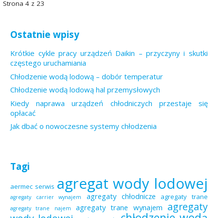
Nawigacja
Strona 4 z 23
Wpis
Ostatnie wpisy
Krótkie cykle pracy urządzeń Daikin – przyczyny i skutki
częstego uruchamiania
Chłodzenie wodą lodową – dobór temperatur
Chłodzenie wodą lodową hal przemysłowych
Kiedy naprawa urządzeń chłodniczych przestaje się
opłacać
Jak dbać o nowoczesne systemy chłodzenia
Tagi
agregat wody lodowej
aermec serwis
agregaty chłodnicze
agregaty trane
agregaty carrier wynajem
agregaty
agregaty trane wynajem
agregaty trane najem
chłodzenie wodą