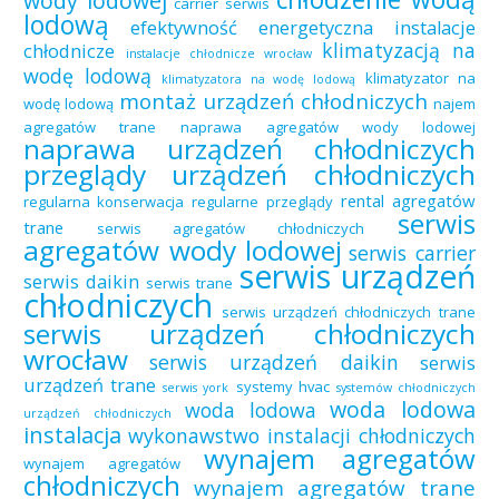
wody lodowej
carrier serwis
lodową
efektywność energetyczna
instalacje
klimatyzacją na
chłodnicze
instalacje chłodnicze wrocław
wodę lodową
klimatyzator na
klimatyzatora na wodę lodową
montaż urządzeń chłodniczych
wodę lodową
najem
agregatów trane
naprawa agregatów wody lodowej
naprawa urządzeń chłodniczych
przeglądy urządzeń chłodniczych
rental agregatów
regularna konserwacja
regularne przeglądy
serwis
trane
serwis agregatów chłodniczych
agregatów wody lodowej
serwis carrier
serwis urządzeń
serwis daikin
serwis trane
chłodniczych
serwis urządzeń chłodniczych trane
serwis urządzeń chłodniczych
wrocław
serwis urządzeń daikin
serwis
urządzeń trane
systemy hvac
serwis york
systemów chłodniczych
woda lodowa
woda lodowa
urządzeń chłodniczych
instalacja
wykonawstwo instalacji chłodniczych
wynajem agregatów
wynajem agregatów
chłodniczych
wynajem agregatów trane