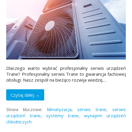
Dlaczego warto wybrać profesjonalny serwis urządzeń
Trane? Profesjonalny serwis Trane to gwarancja fachowej
obsługi. Nasz zespół na bieżąco rozwija wiedzę,…
Czytaj dalej →
Słowa kluczowe:
klimatyzacja
,
serwis trane
,
serwis
urządzeń trane
,
systemy trane
,
wynajem urządzeń
chłodniczych