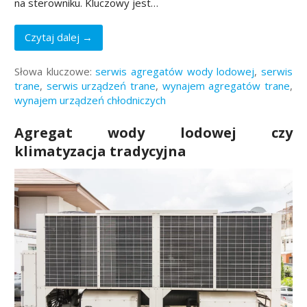
na sterowniku. Kluczowy jest…
Czytaj dalej →
Słowa kluczowe:
serwis agregatów wody lodowej
,
serwis
trane
,
serwis urządzeń trane
,
wynajem agregatów trane
,
wynajem urządzeń chłodniczych
Agregat wody lodowej czy
klimatyzacja tradycyjna