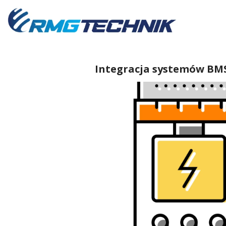
Przejdź
do
zawartości
Integracja systemów BM