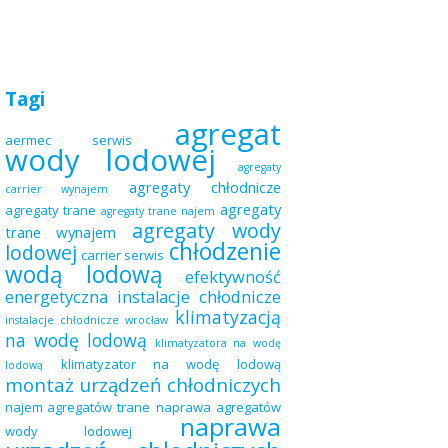
Tagi
agregat
aermec serwis
wody lodowej
agregaty
agregaty chłodnicze
carrier wynajem
agregaty
agregaty trane
agregaty trane najem
agregaty wody
trane wynajem
chłodzenie
lodowej
carrier serwis
wodą lodową
efektywność
energetyczna
instalacje chłodnicze
klimatyzacją
instalacje chłodnicze wrocław
na wodę lodową
klimatyzatora na wodę
klimatyzator na wodę lodową
lodową
montaż urządzeń chłodniczych
najem agregatów trane
naprawa agregatów
naprawa
wody lodowej