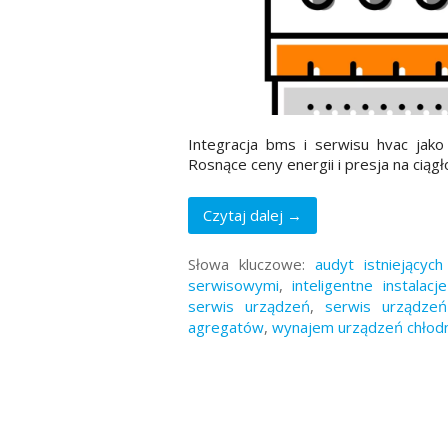
Integracja bms i serwisu hvac jako 
Rosnące ceny energii i presja na ciąg
Czytaj dalej →
Słowa kluczowe:
audyt istniejącyc
serwisowymi
,
inteligentne instalacj
serwis urządzeń
,
serwis urządzeń
agregatów
,
wynajem urządzeń chłodn