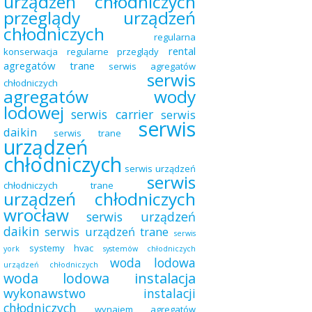
urządzeń chłodniczych
przeglądy urządzeń
chłodniczych
regularna
rental
konserwacja
regularne przeglądy
agregatów trane
serwis agregatów
serwis
chłodniczych
agregatów wody
lodowej
serwis carrier
serwis
serwis
daikin
serwis trane
urządzeń
chłodniczych
serwis urządzeń
serwis
chłodniczych trane
urządzeń chłodniczych
wrocław
serwis urządzeń
daikin
serwis urządzeń trane
serwis
systemy hvac
york
systemów chłodniczych
woda lodowa
urządzeń chłodniczych
woda lodowa instalacja
wykonawstwo instalacji
chłodniczych
wynajem agregatów